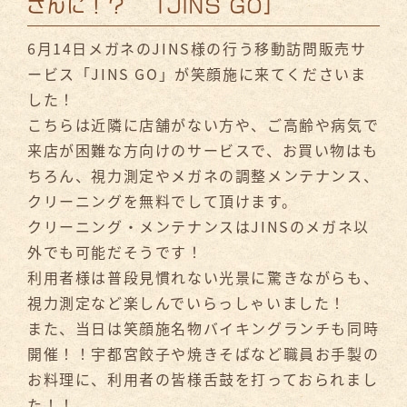
さんに！？ 「JINS GO」
6月14日メガネのJINS様の行う移動訪問販売サ
ービス「JINS GO」が笑顔施に来てくださいま
した！
こちらは近隣に店舗がない方や、ご高齢や病気で
来店が困難な方向けのサービスで、お買い物はも
ちろん、視力測定やメガネの調整メンテナンス、
クリーニングを無料でして頂けます。
クリーニング・メンテナンスはJINSのメガネ以
外でも可能だそうです！
利用者様は普段見慣れない光景に驚きながらも、
視力測定など楽しんでいらっしゃいました！
また、当日は笑顔施名物バイキングランチも同時
開催！！宇都宮餃子や焼きそばなど職員お手製の
お料理に、利用者の皆様舌鼓を打っておられまし
た！！