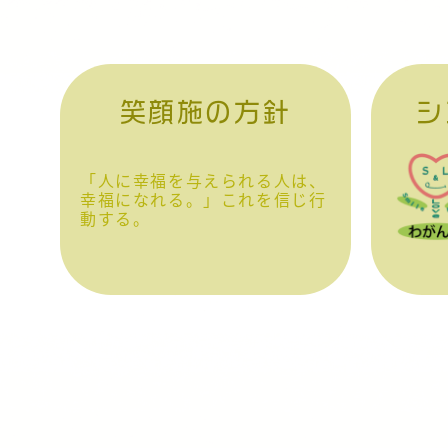
笑顔施の方針
シ
「人に幸福を与えられる人は、
幸福になれる。」これを信じ行
動する。