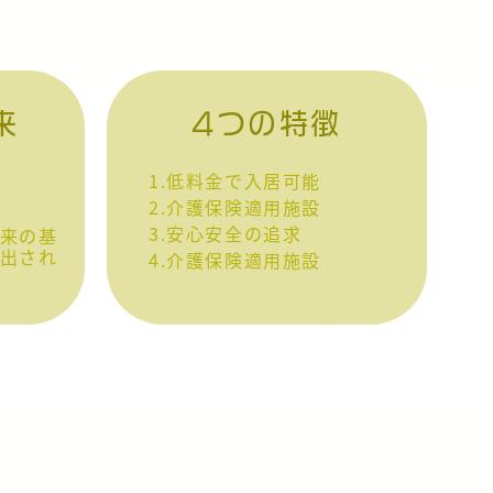
来
4つの特徴
1.低料金で入居可能
2.介護保険適用施設
3.安心安全の追求
来の基
出され
4.介護保険適用施設